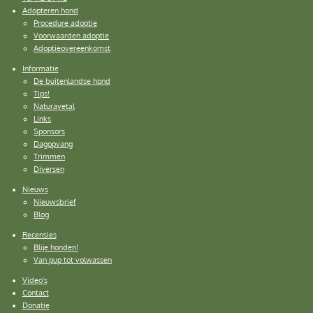
Adopteren hond
Procedure adoptie
Voorwaarden adoptie
Adoptieovereenkomst
Informatie
De buitenlandse hond
Tips!
Naturavetal
Links
Sponsors
Dagopvang
Trimmen
Diversen
Nieuws
Nieuwsbrief
Blog
Recensies
Blije honden!
Van pup tot volwassen
Video's
Contact
Donatie