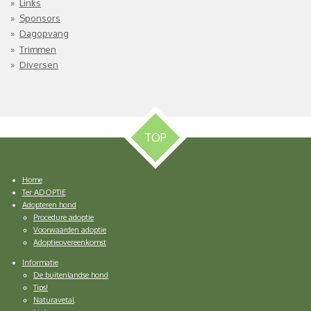
Links
Sponsors
Dagopvang
Trimmen
Diversen
TOP
Home
Ter ADOPTIE
Adopteren hond
Procedure adoptie
Voorwaarden adoptie
Adoptieovereenkomst
Informatie
De buitenlandse hond
Tips!
Naturavetal