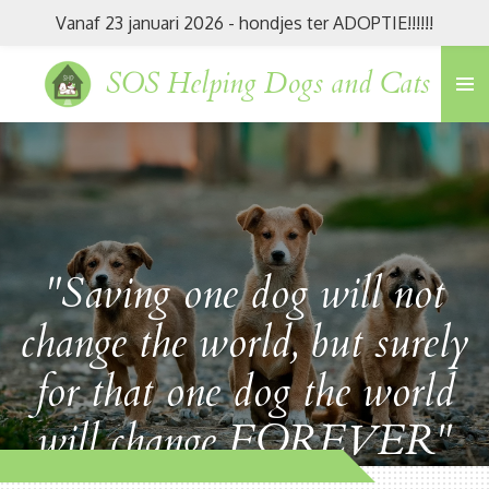
Vanaf 23 januari 2026 - hondjes ter ADOPTIE!!!!!!
Ga
direct
SOS Helping Dogs and Cats
naar
de
hoofdinhoud
"Saving one dog will not
change the world, but surely
for that one dog the world
will change FOREVER"