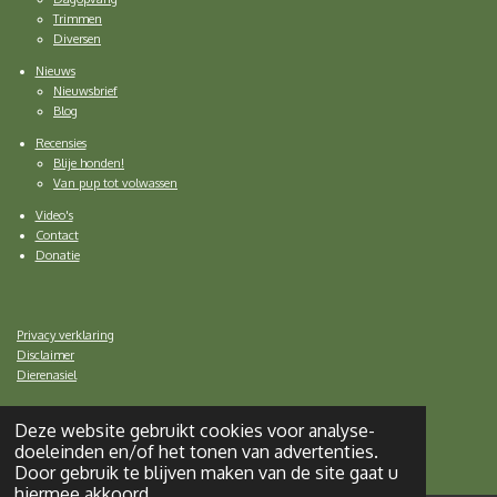
Trimmen
Diversen
Nieuws
Nieuwsbrief
Blog
Recensies
Blije honden!
Van pup tot volwassen
Video's
Contact
Donatie
Privacy verklaring
Disclaimer
Dierenasiel
Deze website gebruikt cookies voor analyse-
doeleinden en/of het tonen van advertenties.
© 2020 SOS Helping Dogs | all rights reserved
Door gebruik te blijven maken van de site gaat u
hiermee akkoord.