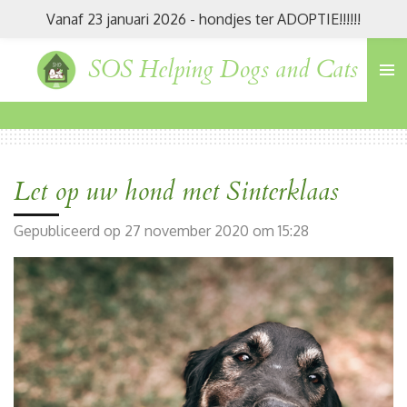
Vanaf 23 januari 2026 - hondjes ter ADOPTIE!!!!!!
Ga
direct
SOS Helping Dogs and Cats
naar
de
hoofdinhoud
Let op uw hond met Sinterklaas
Gepubliceerd op 27 november 2020 om 15:28